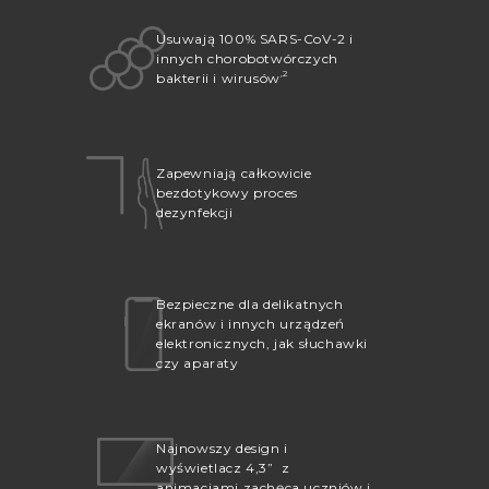
Usuwają 100% SARS-CoV-2 i
innych chorobotwórczych
,2
bakterii i wirusów
Zapewniają całkowicie
bezdotykowy proces
dezynfekcji
Bezpieczne dla delikatnych
ekranów i innych urządzeń
elektronicznych, jak słuchawki
czy aparaty
Najnowszy design i
wyświetlacz 4,3” z
animacjami zachęca uczniów i