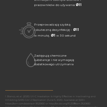
Ø
11
pracowników do używania
Przeprowadzają szybką
Ø
11
i skuteczną dezynfekcję -
Ø
1
w minutę,
w 30 sekund
Zastępują chemiczne
substancje i nie wymagają
dodatkowego utrzymania
1. Bianco, et al. (2020) UV-C Irradiation Is Highly Effective in Inactivating and
Inhibiting SARS-CoV-2 Replication (June 5, 2020). Available at SSRN:
https://ssrn.com/abstract=3620830 or http://dx.doi.org/10.2139/ssrn.3620830